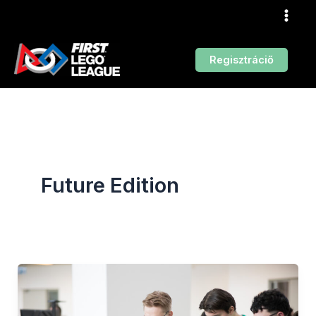
Skip
to
content
Regisztráciő
Future Edition