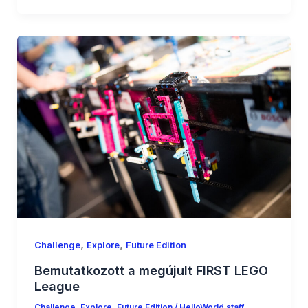
,
,
Challenge
Explore
Future Edition
Bemutatkozott a megújult FIRST LEGO
League
Challenge
,
Explore
,
Future Edition
/
HelloWorld staff