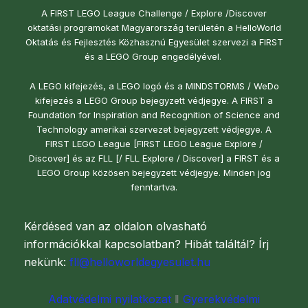
A FIRST LEGO League Challenge / Explore /Discover
oktatási programokat Magyarország területén a HelloWorld
Oktatás és Fejlesztés Közhasznú Egyesület szervezi a FIRST
és a LEGO Group engedélyével.
A LEGO kifejezés, a LEGO logó és a MINDSTORMS / WeDo
kifejezés a LEGO Group bejegyzett védjegye. A FIRST a
Foundation for Inspiration and Recognition of Science and
Technology amerikai szervezet bejegyzett védjegye. A
FIRST LEGO League [FIRST LEGO League Explore /
Discover] és az FLL [/ FLL Explore / Discover] a FIRST és a
LEGO Group közösen bejegyzett védjegye. Minden jog
fenntartva.
Kérdésed van az oldalon olvasható
információkkal kapcsolatban? Hibát találtál? Írj
nekünk:
fll@helloworldegyesulet.hu
Adatvédelmi nyilatkozat
‖
Gyerekvédelmi