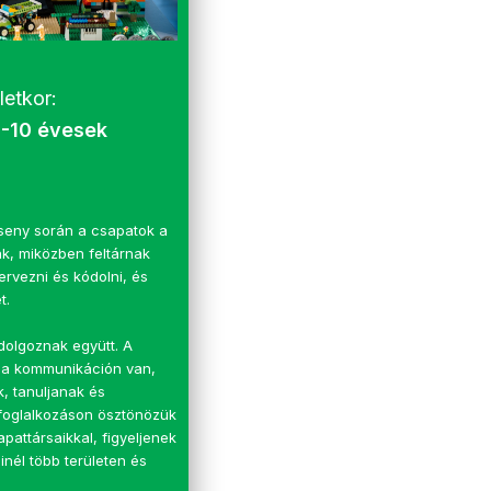
letkor:
-10 évesek
seny során a csapatok a
k, miközben feltárnak
rvezni és kódolni, és
t.
dolgoznak együtt. A
 a kommunikáción van,
k, tanuljanak és
 foglalkozáson ösztönözük
pattársaikkal, figyeljenek
nél több területen és