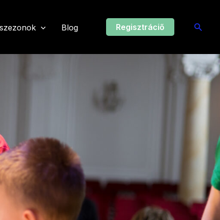
Searc
Regisztráciő
 szezonok
Blog