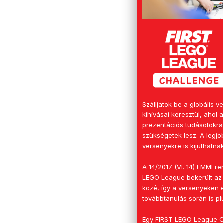
Szálljatok be a globális 
kihívásai keresztül, ahol 
prezentációs tudásotokra,
szükségetek lesz. A legj
versenyekre is kijuthatnak
A 14/2017 (VI. 14) EMMI 
LEGO League bekerült az 
közé, így a versenyeken 
továbbtanulás során is pl
Egy FIRST LEGO League Ch