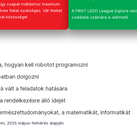
 Egy csapat indításhoz maximum
éves fiatal szükséges. Vár titeket
A FIRST LEGO League Explore isko
kai közössége!
családok számára is elérhető.
ta, hogyan kell robotot programozni
patban dolgozni
 vált a feladatok hatására
 rendelkezésre álló idejét
ermészettudományokat, a matematikát, informatikát
m, 2025 májusi felmérés alapján.