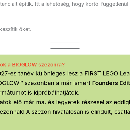
enciáit építik. Itt a lehetőség, hogy kortól függetle
észítik őket.
tok a BIOGLOW szezonra?
27-es tanév különleges lesz a FIRST LEGO Lea
IOGLOW™ szezonban a már ismert
Founders Edit
rmátumot is kipróbálhatjátok.
ljatok elő már ma, és legyetek részesei az edd
ezonnak!
A szezon hivatalosan is elindult, csat