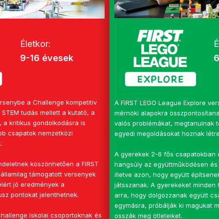
É
Életkor:
6
9-16 évesek
versenybe a Challenge kompetitív
A FIRST LEGO League Explore ver
a STEM tudás mellett a kutató, a
mérnöki alapokra összpontosítana
 a kritikus gondolkodásra is
valós problémákat, megtanulnak te
obb csapatok nemzetközi
egyedi megoldásokat hoznak létre
.
A gyerekek 2-6 fős csapatokban 
rendeletnek köszönhetően a FIRST
hangsúly az együttműködésen és
államilag támogatott versenyek
illetve azon, hogy együtt építsene
elért jó eredmények a
játsszanak. A gyerekeket minden
usz pontokat jelenthetnek.
arra, hogy dolgozzanak együtt csa
egymásra, próbálják ki magukat mi
allenge Iskolai csoportoknak és
osszák meg ötleteiket.