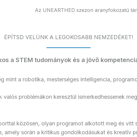
Az UNEARTHED szezon aranyfokozatú tám
ÉPÍTSD VELÜNK A LEGOKOSABB NEMZEDÉKET!
ékos a STEM tudományok és a jövő kompetenciá
g mint a robotika, mesterséges intelligencia, progra
ek valós problémákon keresztül ismerkedhessenek me
tal közösen, olyan programot alkotott meg és vitt sik
, amely során a kritikus gondolkodásukat és kreatív 