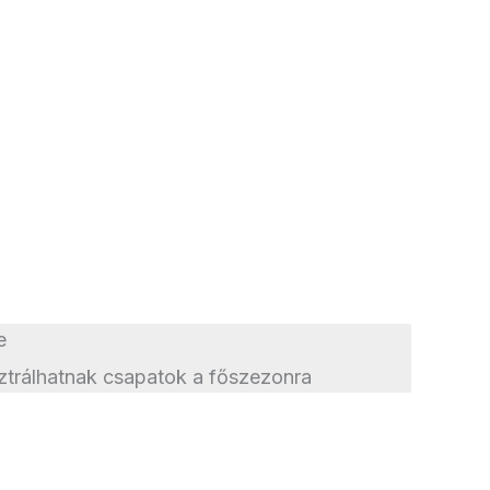
e
trálhatnak csapatok a főszezonra