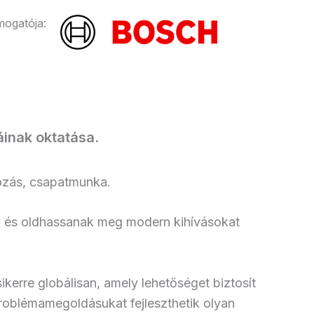
ogatója:
inak oktatása.
mozás, csapatmunka.
g és oldhassanak meg modern kihívásokat
erre globálisan, amely lehetőséget biztosít
problémamegoldásukat fejleszthetik olyan