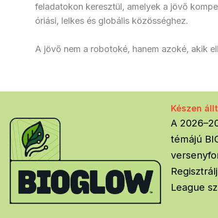
feladatokon keresztül, amelyek a jövő kompet
óriási, lelkes és globális közösséghez.
A jövő nem a robotoké, hanem azoké, akik elk
Készen áll
A 2026–20
témájú B
versenyfo
Regisztrá
League sz