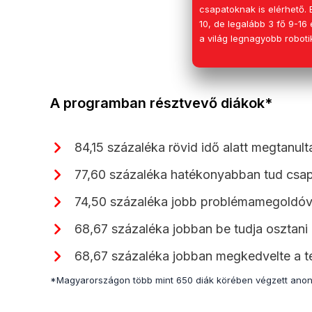
csapatoknak is elérhető.
10, de legalább 3 fő 9-16 
a világ legnagyobb roboti
A programban résztvevő diákok*
84,15 százaléka rövid idő alatt megtanul
77,60 százaléka hatékonyabban tud csa
74,50 százaléka jobb probléma­megoldóvá
68,67 százaléka jobban be tudja osztani a
68,67 százaléka jobban megkedvelte a t
*Magyarországon több mint 650 diák körében végzett anoni