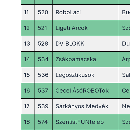
11
520
RoboLaci
Bu
12
521
Ligeti Arcok
Sz
13
528
DV BLOKK
Du
14
534
Zsákbamacska
Ár
15
536
Legosztikusok
Sal
16
537
Cecei ÁsóROBOTok
Cec
17
539
Sárkányos Medvék
Ne
18
574
SzentistFUNtelep
Sze