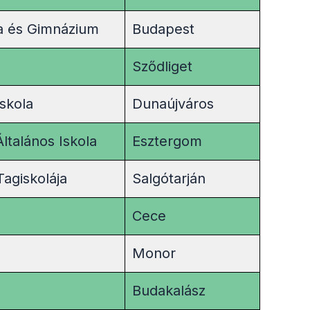
la és Gimnázium
Budapest
Sződliget
iskola
Dunaújváros
ltalános Iskola
Esztergom
Tagiskolája
Salgótarján
Cece
Monor
Budakalász