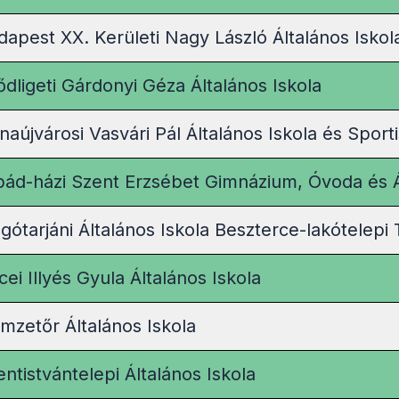
dapest XX. Kerületi Nagy László Általános Isko
ődligeti Gárdonyi Géza Általános Iskola
naújvárosi Vasvári Pál Általános Iskola és Sport
pád-házi Szent Erzsébet Gimnázium, Óvoda és Á
gótarjáni Általános Iskola Beszterce-lakótelepi 
ei Illyés Gyula Általános Iskola
mzetőr Általános Iskola
ntistvántelepi Általános Iskola