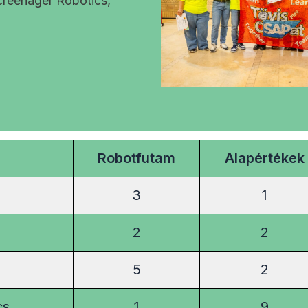
creenager Robotics,
Robotfutam
Alapértékek
3
1
2
2
5
2
cs
1
9