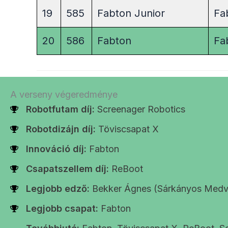
19
585
Fabton Junior
Fa
20
586
Fabton
Fa
A verseny végeredménye
Robotfutam díj:
Screenager Robotics
Robotdizájn díj:
Töviscsapat X
Innováció díj:
Fabton
Csapatszellem díj:
ReBoot
Legjobb edző:
Bekker Ágnes (Sárkányos Medv
Legjobb csapat:
Fabton