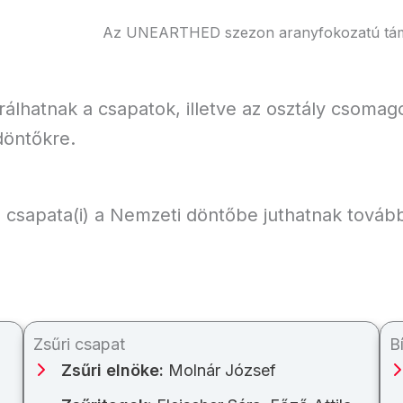
Az UNEARTHED szezon aranyfokozatú tám
trálhatnak a csapatok, illetve az osztály csoma
 döntőkre.
e csapata(i) a Nemzeti döntőbe juthatnak továb
Zsűri csapat
B
Zsűri elnöke:
Molnár József