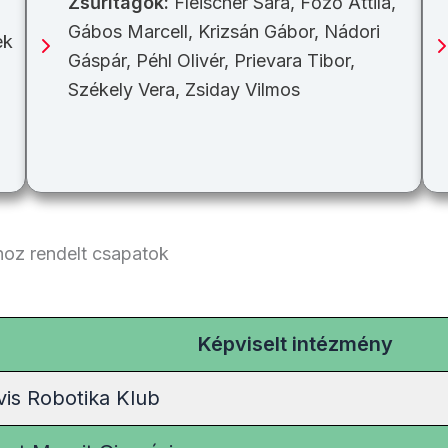
Zsűritagok:
Fleischer Sára, Főző Attila,
Gábos Marcell, Krizsán Gábor, Nádori
ek
Gáspár, Péhl Olivér, Prievara Tibor,
Székely Vera, Zsiday Vilmos
hoz rendelt csapatok
Képviselt intézmény
vis Robotika Klub