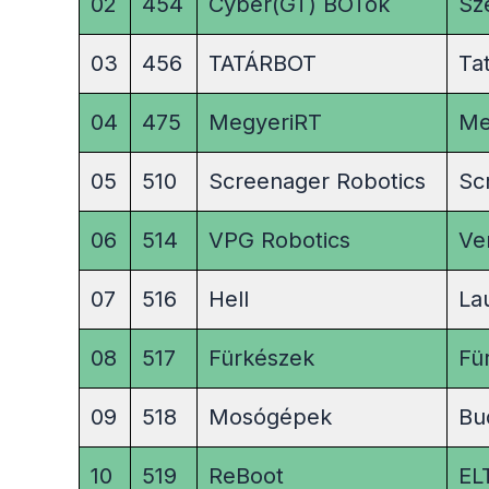
02
454
Cyber(GT) BOTok
Sz
03
456
TATÁRBOT
Ta
04
475
MegyeriRT
Me
05
510
Screenager Robotics
Sc
06
514
VPG Robotics
Ve
07
516
Hell
La
08
517
Fürkészek
Fü
09
518
Mosógépek
Bu
10
519
ReBoot
EL