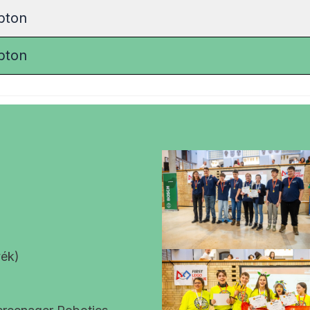
bton
bton
ék)