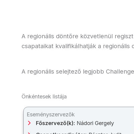
A regionális döntőre közvetlenül regisz
csapataikat kvalifikálhatják a regionális
A regionális selejtező legjobb Challeng
Önkéntesek listája
Eseményszervezők
Főszervező(k):
Nádori Gergely