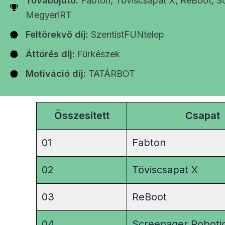
Továbbjutó:
Fabton, Töviscsapat X, ReBoot, S
MegyeriRT
Feltörekvő díj:
SzentistFUNtelep
Áttörés díj:
Fürkészek
Motiváció díj:
TATÁRBOT
Összesített
Csapat
01
Fabton
02
Töviscsapat X
03
ReBoot
04
Screenager Roboti