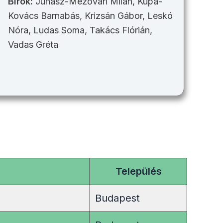
Bírók:
Juhász-Mezővári Milán, Kupa-
Kovács Barnabás, Krizsán Gábor, Leskó
Nóra, Ludas Soma, Takács Flórián,
Vadas Gréta
Település
Budapest