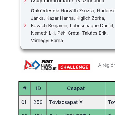
Csapatkoordinátor:
Pásztor Judit
Önkéntesek:
Horváth Zsuzsa, Hudacs
Janka, Kazár Hanna, Kiglich Zorka,
Kovach Benjamin, Labuschagne Dániel,
Németh Lili, Péhl Gréta, Takács Erik,
Várhegyi Barna
A régió
#
ID
Csapat
01
258
Töviscsapat X
Tö