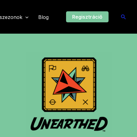
Searc
Regisztráciő
 szezonok
Blog