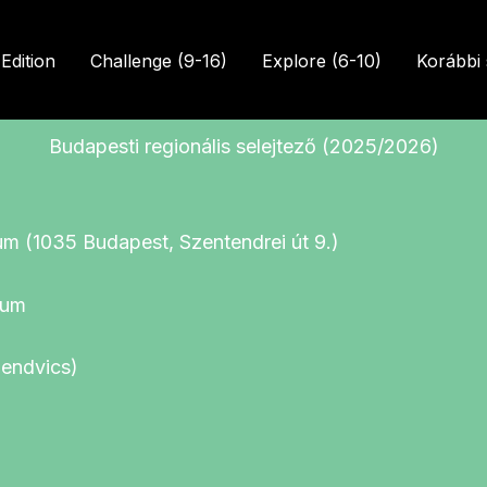
Edition
Challenge (9-16)
Explore (6-10)
Korábbi
Budapesti regionális selejtező (2025/2026)
m (1035 Budapest, Szentendrei út 9.)
ium
endvics)