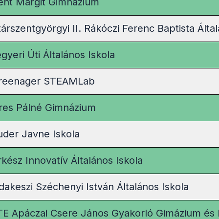
ent Margit Gimnázium
társzentgyörgyi II. Rákóczi Ferenc Baptista Álta
gyeri Úti Általános Iskola
reenager STEAMLab
res Pálné Gimnázium
uder Javne Iskola
rkész Innovatív Általános Iskola
dakeszi Széchenyi István Általános Iskola
TE Apáczai Csere János Gyakorló Gimázium és 