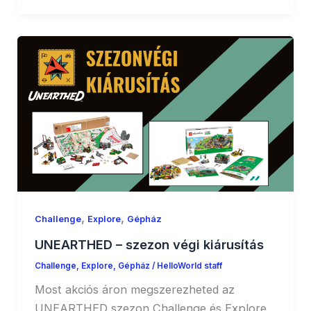
,
,
Challenge
Explore
Gépház
UNEARTHED – szezon végi kiárusítás
Challenge
,
Explore
,
Gépház
/
HelloWorld staff
Most akciós áron megszerezheted az
UNEARTHED szezon Challenge és Explore