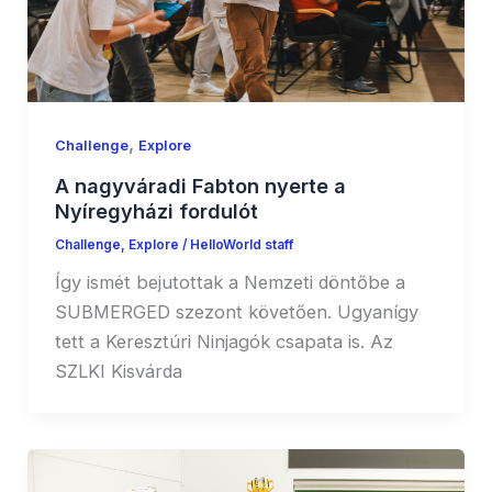
,
Challenge
Explore
A nagyváradi Fabton nyerte a
Nyíregyházi fordulót
Challenge
,
Explore
/
HelloWorld staff
Így ismét bejutottak a Nemzeti döntőbe a
SUBMERGED szezont követően. Ugyanígy
tett a Keresztúri Ninjagók csapata is. Az
SZLKI Kisvárda