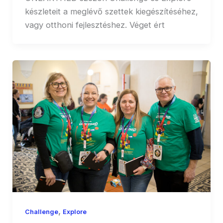
készleteit a meglévő szettek kiegészítéséhez,
vagy otthoni fejlesztéshez. Véget ért
,
Challenge
Explore